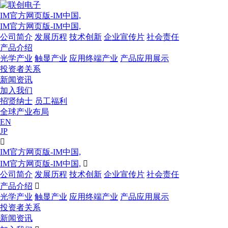
IM官方网页版-IM中国,
IM官方网页版-IM中国,
公司简介
发展历程
技术创新
企业宣传片
社会责任
产品介绍
光学产业
触显产业
应用终端产业
产品应用展示
投资者关系
新闻资讯
加入我们
招贤纳士
员工福利
全球产业布局
EN
JP

IM官方网页版-IM中国,
IM官方网页版-IM中国,

公司简介
发展历程
技术创新
企业宣传片
社会责任
产品介绍

光学产业
触显产业
应用终端产业
产品应用展示
投资者关系
新闻资讯