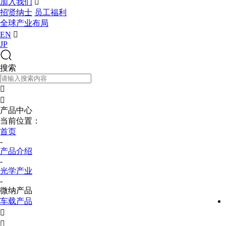
加入我们

招贤纳士
员工福利
全球产业布局
EN

JP
搜索


产品中心
当前位置：
首页
-
产品介绍
-
光学产业
-
微纳产品
车载产品

