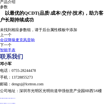
产品介绍
参数
以最优的QCDT(品质\成本\交付\技术)，助力客
户长期持续成功
未找到相应参数组，请于后台属性模板中添加
上一个
会议降噪麦克风音响
下一个
智能手表
联系我们
邓小军
电话：0755-28244478
手机：13728855273
邮箱：dengxj@lcetron.com
公司地址：深圳市光明区光明街道华强创意产业园8B西5/6楼
发展历程
规划蓝图
技术创新